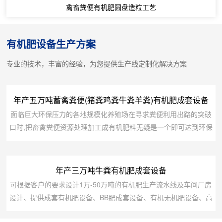
禽畜粪便有机肥圆盘造粒工艺
有机肥设备生产方案
专业的技术，丰富的经验，为您提供生产线定制化解决方案
年产五万吨蓄禽粪便(猪粪鸡粪牛粪羊粪)有机肥成套设备
面临巨大环保压力的各地规模化养殖场在寻求粪便利用出路的突破
口时,把畜禽粪便资源处理加工成有机肥料无疑是一个即可达到环保
要求又可实现创收增值的双赢途径.畜禽粪便的污染问题引起了社会
强烈关注，迫于环保压力，越来越多养殖场开始着手解决，试图改
变目前的被动局面。实践证明，利用畜禽粪便生产有机肥对于规模
年产三万吨牛粪有机肥成套设备
化养猪场是一个比较有效的无害化处理和资源化利用方式。可根据
可根据客户的要求设计1万-50万吨的有机肥生产流水线及车间厂房
客户的要求设计1万-50万吨的猪粪有机肥生...
设计、提供成套有机肥设备、BB肥成套设备、有机无机肥设备、高
中低塔肥设备、转鼓蒸汽复混(合)肥设备、脲甲醛肥设备、氨酸肥