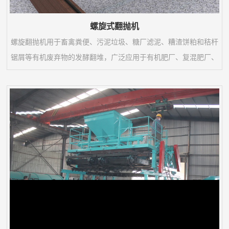
螺旋式翻抛机
螺旋翻抛机用于畜禽粪便、污泥垃圾、糖厂滤泥、糟渣饼粕和秸杆
锯屑等有机废弃物的发酵翻堆，广泛应用于有机肥厂、复混肥厂、
污泥垃圾厂、园艺场以及双孢菇种植厂等的发酵腐熟和去除水分作
业。适用于好氧发酵，可与太阳能发酵室、发酵槽和移行机等配套
使用。与移行机配套使用可实现一机多槽用的功能。与其配套的发
酵槽既可连续出料也可批量出料。效率高，运行平稳，坚固耐用，
翻抛均匀。螺旋翻抛机是好氧动态堆肥的核心设备。...