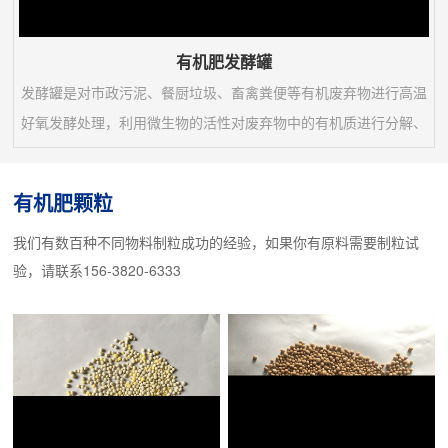
有机肥发酵罐
发酵罐是对市政污泥、餐厨垃圾、畜禽粪便等有机废弃物进行高温
好氧发酵处理，利用微生物的活性对废弃物中的有机质进行分解、
腐熟， 终产生有机肥原料。是对有机废弃物无害化、稳定化、减
量化以及资源化利用的一体化成套处理设备。1、机械化、集成化
有机肥颗粒
程度高，充分利用空间，占地面积小，单台设备仅占地50㎡，项目
我们有数百种不同物料制粒成功的经验，如果你有原料需要制粒试
无需新建厂区，投资成本低。2、项目自动化程度高，一人操控即
验，请联系156-3820-6333
可完成整个发酵处理过程，避免了人与物料的直接...