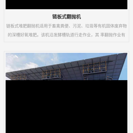
链板式翻抛机
链板式堆肥翻抛机适用于畜禽粪便、污泥、垃圾等有机固体废弃物
的深槽好氧堆肥。该机沿发酵槽轨道行走作业，其 率翻抛作业有
利于加快发酵槽内物料发酵腐熟、降低水分和提高堆肥品质。该机
系列规格可满足多种发酵槽宽度。1、采用链式传动、滚动支撑的
托板结构，翻抛阻力小省电节能，适合深槽作业。2、翻抛托板配
备柔性张紧和弹性减震系统，保护传动系统和工作部件 作业。3、
翻抛托板上装有可拆换的耐磨曲面齿刀390...