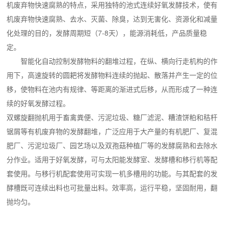
机废弃物快速腐熟的特点，采用独特的池式连续好氧发酵技术，使有
机废弃物快速腐熟、去水、灭菌、除臭，达到无害化、资源化和减量
化处理的目的，发酵周期短（7-8天），能源消耗低，产品质量稳
定。
智能化自动控制发酵物料的翻堆过程，在纵、横向行走机构的作
用下，高速旋转的圆耙将发酵物料连续的抛起、散落并产生一定的位
移，使物料在池内有规律、等距离的渐进式后移，从而形成了一种连
续的好氧发酵过程。
双螺旋翻抛机用于畜禽粪便、污泥垃圾、糖厂滤泥、糟渣饼粕和秸杆
锯屑等有机废弃物的发酵翻堆，广泛应用于大产量的有机肥厂、复混
肥厂、污泥垃圾厂、园艺场以及双孢菇种植厂等的发酵腐熟和去除水
分作业。适用于好氧发酵，可与太阳能发酵室、发酵槽和移行机等配
套使用。与移行机配套使用可实现一机多槽用的功能。与其配套的发
酵槽既可连续出料也可批量出料。效率高，运行平稳，坚固耐用，翻
抛均匀。