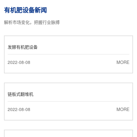
设备、氨化肥设备、全融溶喷浆肥设备、尿基喷浆肥设备、挤压肥
有机肥设备新闻
设备及鸡粪等高湿物料烘干发酵设备.备注设备名称规格型号装机容
量（KW）数量1翻抛机3型16.512粉碎机B型3013搅拌机15001114
解析市场变化，把握行业脉搏
造粒机P6型37...
发酵有机肥设备
2022-08-08
MORE
链板式翻堆机
2022-08-08
MORE