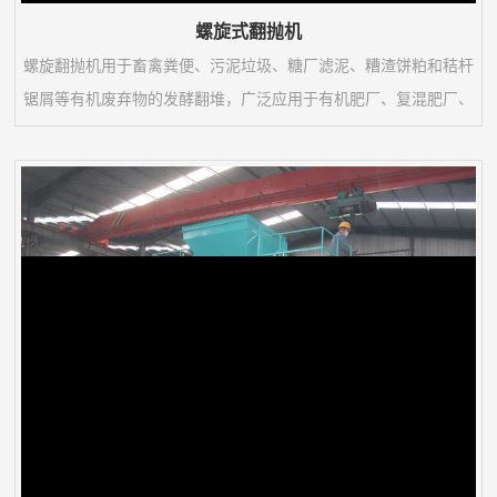
螺旋式翻抛机
螺旋翻抛机用于畜禽粪便、污泥垃圾、糖厂滤泥、糟渣饼粕和秸杆
锯屑等有机废弃物的发酵翻堆，广泛应用于有机肥厂、复混肥厂、
污泥垃圾厂、园艺场以及双孢菇种植厂等的发酵腐熟和去除水分作
业。适用于好氧发酵，可与太阳能发酵室、发酵槽和移行机等配套
使用。与移行机配套使用可实现一机多槽用的功能。与其配套的发
酵槽既可连续出料也可批量出料。效率高，运行平稳，坚固耐用，
翻抛均匀。螺旋翻抛机是好氧动态堆肥的核心设备。...