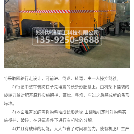
1)采取四轮行走设计，可前进、倒退、转弯，由一人操控驾驶。
2)行驶中整车骑跨在予先堆置的长条形肥基上，由机架下挂装的
旋转刀轴对肥基原料实施翻拌、蓬松、移堆，车过之后篡成新的条形
垛堆。
3)地面堆置发酵需将物料堆成长形条垛,由翻堆机定时对物料实
施搅拌、破碎，在好氧条件下进行有机物的分解。
4)并且有破碎的功能，大大节省了时间和劳力，使有机肥厂生产