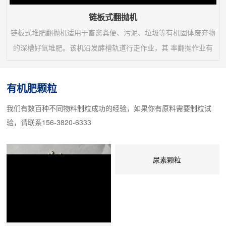
链板式翻抛机
链板式堆肥翻抛机适用于畜禽粪便、污泥、垃圾等有机固体废弃物
的深槽好氧堆肥。该机沿发酵槽轨道行走作业，其 率翻抛作业有
利于加快发酵槽内物料发酵腐熟、降低水分和提高堆肥品质。该机
系列规格可满足多种发酵槽宽度。1、采用链式传动、滚动支撑的
有机肥颗粒
托板结构，翻抛阻力小省电节能，适合深槽作业。2、翻抛托板配
我们有数百种不同物料制粒成功的经验，如果你有原料需要制粒试
备柔性张紧和弹性减震系统，保护传动系统和工作部件 作业。3、
验，请联系156-3820-6333
翻抛托板上装有可拆换的耐磨曲面齿刀390...
尿素颗粒