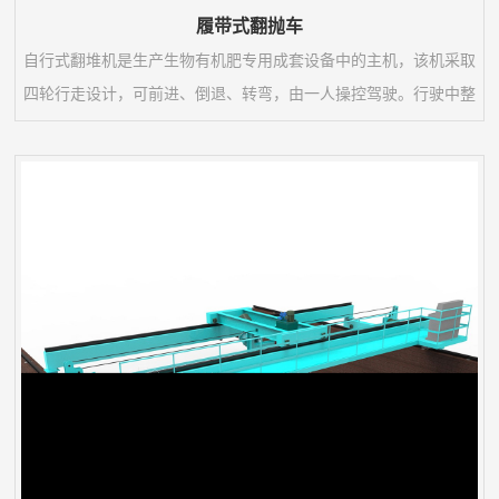
履带式翻抛车
自行式翻堆机是生产生物有机肥专用成套设备中的主机，该机采取
四轮行走设计，可前进、倒退、转弯，由一人操控驾驶。行驶中整
车骑跨在予先堆置的长条形肥基上，由机架下挂装的旋转刀轴对肥
基原料实施翻拌、蓬松、移堆，车过之后篡成新的条形垛堆。即可
在开阔场地，也可在车间大棚中实施作业。该机一大技术突破在于
整合了物料发酵后期的破碎功能。随着物料逐渐脱水，加装破碎装
置的刀轴可有效地破碎肥料在发酵过程中形成的板块...