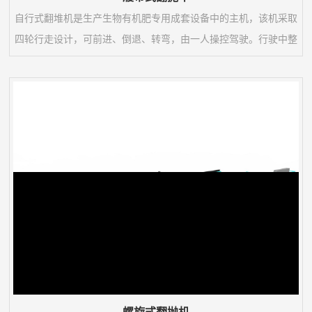
自行式翻堆机是生产生物有机肥专用成套设备中的主机，该机采取
四轮行走设计，可前进、倒退、转弯，由一人操控驾驶。行驶中整
车骑跨在予先堆置的长条形肥基上，由机架下挂装的旋转刀轴对肥
基原料实施翻拌、蓬松、移堆，车过之后篡成新的条形垛堆。即可
在开阔场地，也可在车间大棚中实施作业。该机一大技术突破在于
整合了物料发酵后期的破碎功能。随着物料逐渐脱水，加装破碎装
置的刀轴可有效地破碎肥料在发酵过程中形成的板块...
螺旋式翻抛机