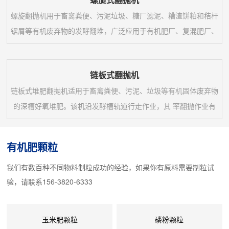
螺旋翻抛机用于畜禽粪便、污泥垃圾、糖厂滤泥、糟渣饼粕和秸杆
锯屑等有机废弃物的发酵翻堆，广泛应用于有机肥厂、复混肥厂、
污泥垃圾厂、园艺场以及双孢菇种植厂等的发酵腐熟和去除水分作
业。适用于好氧发酵，可与太阳能发酵室、发酵槽和移行机等配套
链板式翻抛机
使用。与移行机配套使用可实现一机多槽用的功能。与其配套的发
链板式堆肥翻抛机适用于畜禽粪便、污泥、垃圾等有机固体废弃物
酵槽既可连续出料也可批量出料。效率高，运行平稳，坚固耐用，
的深槽好氧堆肥。该机沿发酵槽轨道行走作业，其 率翻抛作业有
翻抛均匀。螺旋翻抛机是好氧动态堆肥的核心设备。...
利于加快发酵槽内物料发酵腐熟、降低水分和提高堆肥品质。该机
系列规格可满足多种发酵槽宽度。1、采用链式传动、滚动支撑的
有机肥颗粒
托板结构，翻抛阻力小省电节能，适合深槽作业。2、翻抛托板配
我们有数百种不同物料制粒成功的经验，如果你有原料需要制粒试
备柔性张紧和弹性减震系统，保护传动系统和工作部件 作业。3、
验，请联系156-3820-6333
翻抛托板上装有可拆换的耐磨曲面齿刀390...
玉米肥颗粒
磷粉颗粒