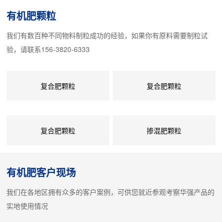
料充分搅拌混合。该搅拌机寿命长、节能省电、体积小、搅拌速度
有机肥颗粒
快、可连续不断工作，特别适合广大城乡建筑工程使用。该机主要
我们有数百种不同物料制粒成功的经验，如果你有原料需要制粒试
用于原料的混合。(盘内采用聚丙烯板内衬或不锈钢板)，因此，不
验，请联系156-3820-6333
易粘料。耐磨损，采用摆线针轮减速机具有结构...
复合肥颗粒
复合肥颗粒
复合肥颗粒
掺混肥颗粒
有机肥客户现场
我们在各地区拥有众多的客户案例，可供您就近参观考察华强产品的
实地使用情况