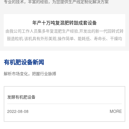
专业的技术，丰富的经验，为您提供生产线定制化解决方案
年产十万吨复混肥转鼓成套设备
由我公司工作人员集多年复混肥生产经验,开发出的新一代回转式转
鼓造粒机.该机具有外形美观,操作简单、能耗低、寿命长、干燥均
匀、维修方便等特点,是国内较先进的造粒设备,该产品适用于冷、
热造粒以及高、中、低浓度复混肥的大规模生产。可根据客户的要
有机肥设备新闻
求设计1万-50万吨的有机无机肥生产流水线及车间厂房设计。序号
设备名称规格型号装机容量台数1自动配料四仓1．1×412转鼓造粒
解析市场变化，把握行业脉搏
机Ф2米×8米1513烘干机Ф...
发酵有机肥设备
2022-08-08
MORE