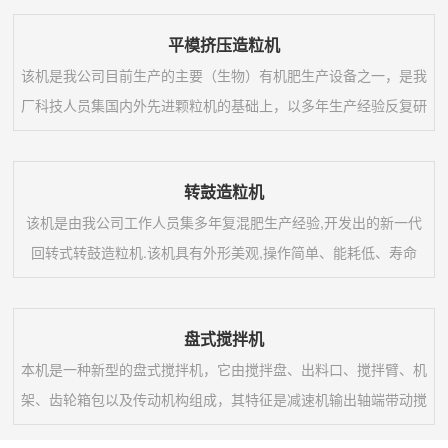
平模挤压造粒机
该机是我公司目前生产的主要（生物）有机肥生产设备之一，是我
厂科技人员集国内外先进颗粒机的基础上，以多年生产经验反复研
究、改进、精心制造的肥料机械，该机工艺优良，操作简单，并设
计出有不同型号多种机型，是肥料加工单位理想的加工机械。1、
转鼓造粒机
该机主要用于（生物）有机肥和养殖业加工行业的颗粒加工；2、
该机是由我公司工作人员集多年复混肥生产经验,开发出的新一代
该机加工的颗粒状物料表面光洁，硬度适中，在加工过程中温升低
回转式转鼓造粒机.该机具有外形美观,操作简单、能耗低、寿命
并能较好的保持原料内部各营养成分；3、颗粒成分...
长、干燥均匀、维修方便等特点,是国内较先进的造粒设备,该产品
适用于冷、热造粒以及高、中、低浓度复混肥的大规模生产,该产
盘式搅拌机
品现已遍及各地.1、投资少,经济效益好,性能可靠;2、动力小,无三
本机是一种新型的盘式搅拌机，它由搅拌盘、出料口、搅拌臂、机
废排放,操作稳定,维修方便,流程布局合理,技术先进,生产成本低；
架、齿轮箱包以及传动机构组成，其特征是减速机输出轴端带动搅
3、成球强度高、外观质量好、耐...
拌主轴，使其运转,搅拌轴上有固定的搅拌齿,搅拌轴带动搅齿使物