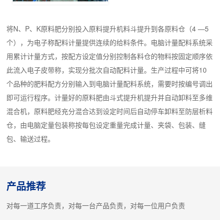
将N、P、K原料肥分别投入原料提升机料斗提升到各原料仓（4 —5
个），为电子称配料计量提供连续的给料条件。电脑计量配料系统采
用累计计量方式，按配方设定值分别控制各料仓的物料按固定顺序依
此流入电子皮带称，实现分批次自动配料计量。生产过程中可将10
个品种的肥料配方分别输入到电脑计量配料系统，需要时按编号调出
即可运行程序。计量好的原料肥由斗式提升机提升并自动卸料至多维
混合机，原料肥经充分混合达到设定时间后自动停车卸料至防层析料
仓，由电脑定量包装称按每包设定重量完成计量、夹袋、包装、缝
包、输送过程。
产品推荐
对每一道工序负责，对每一台产品负责，对每一位用户负责