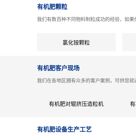
有机肥颗粒
粒设备,该产品适用于冷、热造粒以及高、
中、低浓度复混肥的大规模生产,该产品现
我们有数百种不同物料制粒成功的经验，如果你有原
遍及各地.1、投资少,经济效益好,性能可
靠;2、动力小,无三废排放,操作稳定,维修方便
氯化铵颗粒
流程布局合理,技术先进,生产成本低；3、
球强度高、外观质量好、耐...
有机肥客户现场
我们在各地区拥有众多的客户案例，可供您就
有机肥对辊挤压造粒机
有
有机肥设备生产工艺