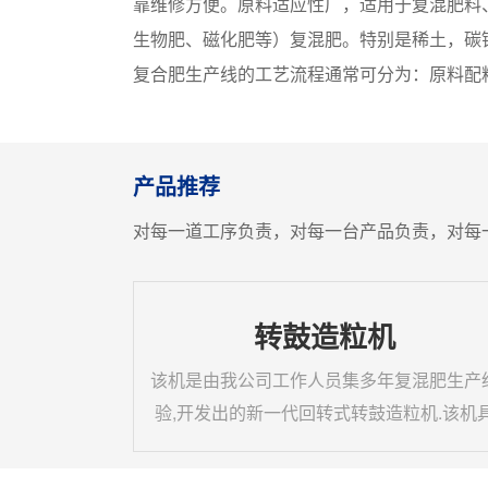
靠维修方便。原料适应性广，适用于复混肥料
生物肥、磁化肥等）复混肥。特别是稀土，碳
复合肥生产线的工艺流程通常可分为：原料配
产品推荐
对每一道工序负责，对每一台产品负责，对每
转鼓造粒机
该机是由我公司工作人员集多年复混肥生产
验,开发出的新一代回转式转鼓造粒机.该机
有外形美观,操作简单、能耗低、寿命长、
燥均匀、维修方便等特点,是国内较先进的