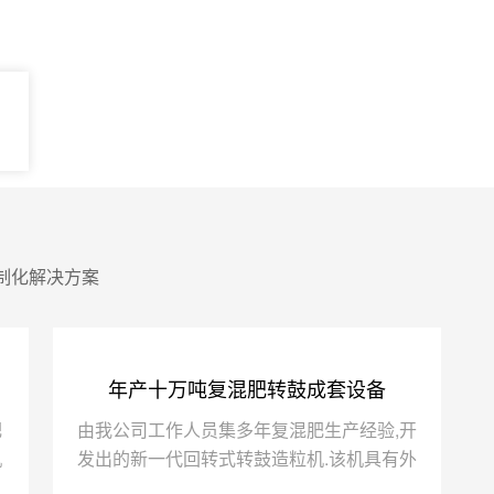
制化解决方案
年产十万吨复混肥转鼓成套设备
肥
由我公司工作人员集多年复混肥生产经验,开
机
发出的新一代回转式转鼓造粒机.该机具有外
、
形美观,操作简单、能耗低、寿命长、干燥均