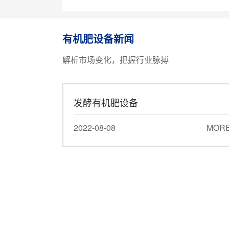
高中低塔肥设备、转鼓蒸汽复混(合)肥设
备、脲甲醛肥设备、氨酸肥设备、氨化肥
备、全融溶喷浆肥设备、尿基喷浆肥设备
有机肥设备新闻
挤压肥设备及鸡粪等高湿物料烘干发酵设备
解析市场变化，把握行业脉搏
序号设备名称规格型号功率（Kw）台数1
碎机9003012搅拌机1×2米1513造粒机DGZ
45型45X225筛分机Φ...
发酵有机肥设备
2022-08-08
MOR