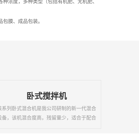
各种浓度，多种类型（包括有机肥、无机肥、
品包膜、成品包装。
卧式搅拌机
该系列卧式混合机是我公司研制的新一代混合
设备，该机混合度高，残留量少，适合于配合
有机肥、无机肥的混合。具体特点是：物料得
到充分的混合，从而提高了混合均匀度；采用