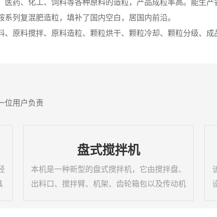
、医药、化工、饲料等各种原料的造粒，产品成粒率高。能生产
铵系列复混肥造粒，填补了国内空白，居国内前沿。
料、原料搅拌、原料造粒、颗粒烘干、颗粒冷却、颗粒分级、成
一位用户负责
盘式搅拌机
经
本机是一种新型的盘式搅拌机，它由搅拌盘、
具
出料口、搅拌臂、机架、齿轮箱包以及传动机
干
构组成，其特征是减速机输出轴端带动搅拌主
造
轴，使其运转,搅拌轴上有固定的搅拌齿,搅拌