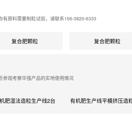
轴带动搅齿使物料充分搅拌混合。该搅拌机寿
已
命长、节能省电、体积小、搅拌速度快、可连
料需要制粒试验，请联系156-3820-6333
续不断工作，特别适合广大城乡建筑工程使
,
用。该机主要用于原料的混合。(盘内采用聚
复合肥颗粒
复合肥颗粒
成
丙烯板内衬或不锈钢板)，因此，不易粘料。
耐磨损，采用摆线针轮减速机具有结构...
近参观考察华强产品的实地使用情况
机肥湿法造粒生产线2台
有机肥生产线平模挤压造
造粒机