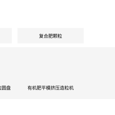
新颖的转子结构使转子与机壳的间隙可调至接
近零位，有效地减少了物料的残留量；该机的
特殊转子设计还能将较大的物料破碎，总体结
构更加合理，外型美观，操作维修方便。为了
复合肥颗粒
能使本机正常运转，请详细阅读使用说明书，
以避免对本机造成破坏。整机可分为三...
粒圆盘
有机肥平模挤压造粒机