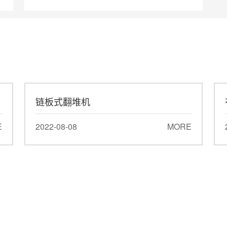
匀、维修方便等特点,是国内较先进的造粒设
设
备,该产品适用于冷、热造粒以及高、中、低
、
浓度复混肥的大规模生产。可根据客户的要
.
求设计1万-50万吨的有机无机肥生产流水线
粉
及车间厂房设计。序号设备名称规格型号装
-
机容量台数1自动配料四仓1．1×412转鼓造
粒机Ф2米×8米1513烘干机Ф...
链板式翻堆机
E
2022-08-08
MORE