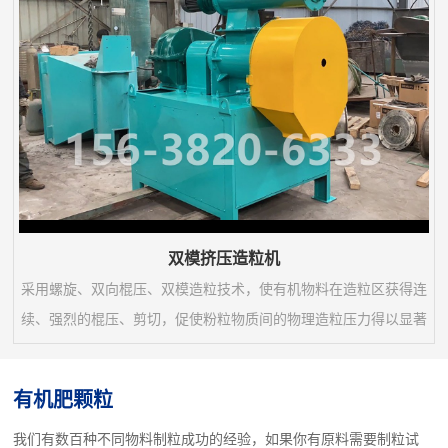
并能较好的保持原料内部各营养成分；3、颗粒成分...
双模挤压造粒机
采用螺旋、双向棍压、双模造粒技术，使有机物料在造粒区获得连
续、强烈的棍压、剪切，促使粉粒物质间的物理造粒压力得以显著
强化，造粒效率比常规挤压造粒机提高1-3倍，电耗降低60%以
上。双模造粒机是我公司目前生产的主要（生物）有机肥生产设备
有机肥颗粒
之一，是我厂科技人员集国内外先进颗粒机的基础上，以多年生产
我们有数百种不同物料制粒成功的经验，如果你有原料需要制粒试
经验反复研究、改进、精心制造的肥料机械，该机工艺优良，操作