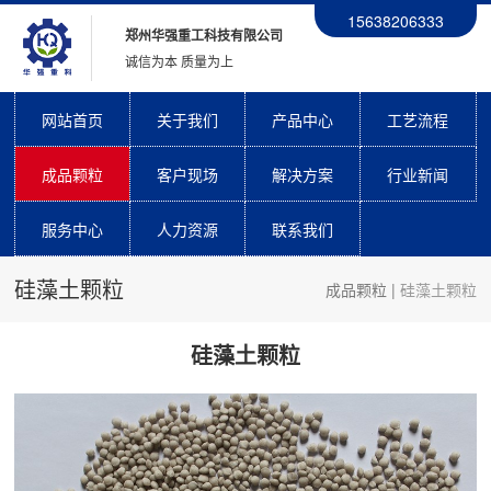
15638206333
郑州华强重工科技有限公司
诚信为本 质量为上
网站首页
关于我们
产品中心
工艺流程
成品颗粒
客户现场
解决方案
行业新闻
服务中心
人力资源
联系我们
硅藻土颗粒
成品颗粒
|
硅藻土颗粒
硅藻土颗粒