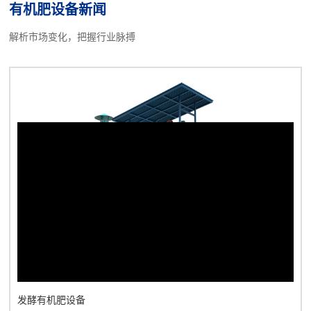
有机肥设备新闻
设备及鸡粪等高湿物料烘干发酵设备.备注设备名称规格型号装机容
量（KW）数量1翻抛机3型16.512粉碎机A型2213搅拌机1500111
解析市场变化，把握行业脉搏
台4造粒机P4型2...
发酵有机肥设备