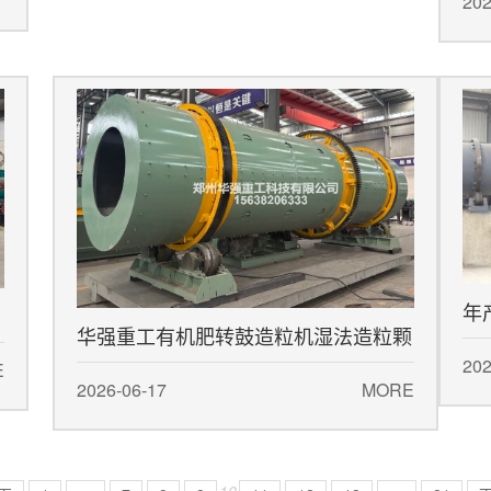
植
202
年
华强重工有机肥转鼓造粒机湿法造粒颗
艺
202
E
粒圆润均匀
2026-06-17
MORE
10