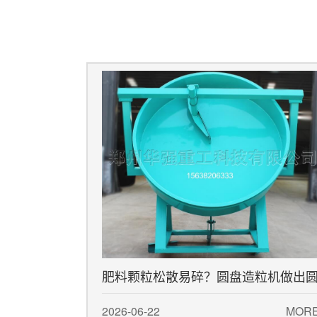
肥料颗粒松散易碎？圆盘造粒机做出
润紧实成品
2026-06-22
MOR